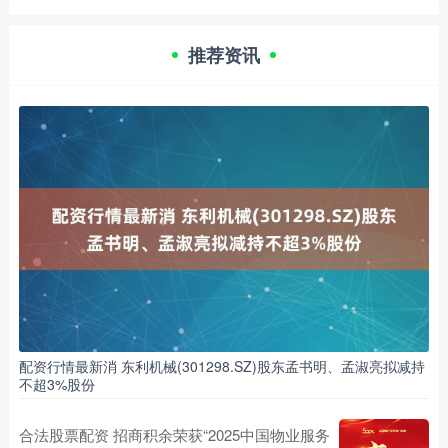
推荐资讯
配资行情最新消 东利机械(301298.SZ)股东孟书明、孟淑亮拟减持
不超3%股份
合法股票配资 招商积余荣获“2025中国物业服务